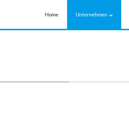
Home
Unternehmen
Unsere Leistungen
Niederlas
Unser Team
Niederlas
Walldorf
History
Kunden Feedback
Impressum
Datenschutzerklärung