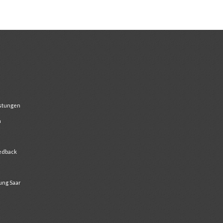
ü
stungen
m
edback
ung Saar