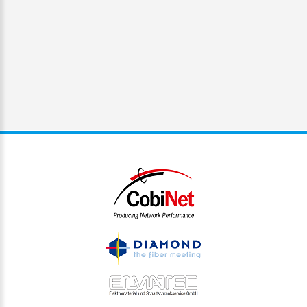
entstanden.
Sören Korf,
SYSCON GMBH